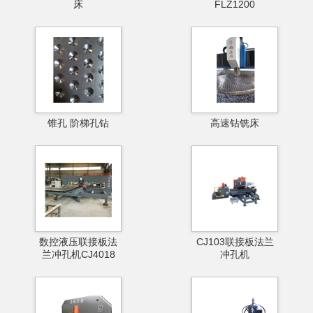
床
FLZ1200
锥孔 阶梯孔钻
高速钻铣床
数控液压联接板法
CJ103联接板法兰
兰冲孔机CJ4018
冲孔机