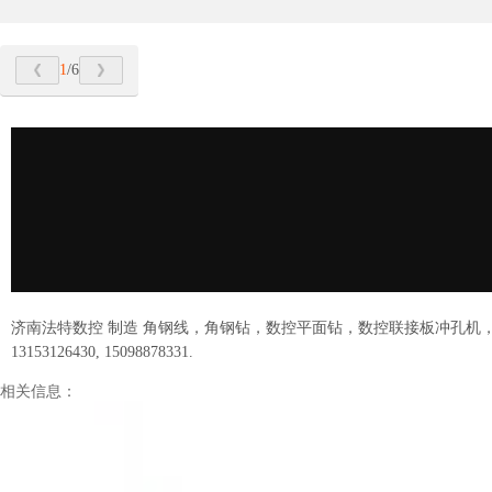
1
/6
济南法特数控 制造 角钢线，角钢钻，数控平面钻，数控联接板冲孔机
13153126430, 15098878331.
相关信息：